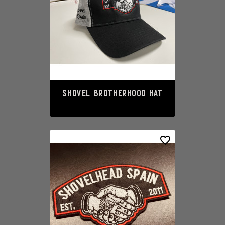
SHOVEL BROTHERHOOD Hat
22,00 €
favorite_border