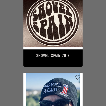
SHOVEL SPAIN 70`S
10,00 €
favorite_border