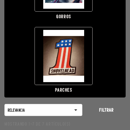
GORROS
PARCHES

FILTRAR
Relevancia
Mostrando 1-7 de 7 artículo(s)