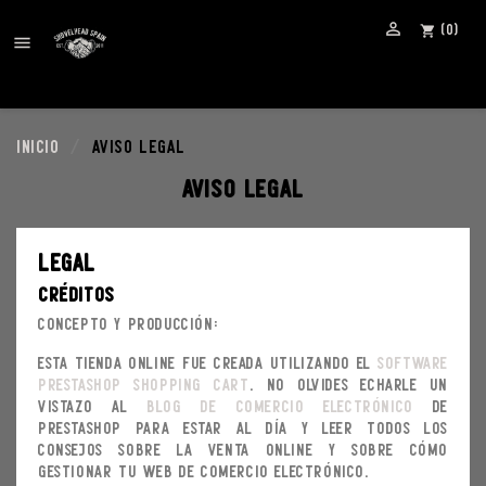

(0)
shopping_cart

Inicio
Aviso legal
Aviso legal
Legal
Créditos
Concepto y producción:
Esta tienda online fue creada utilizando el
Software
Prestashop Shopping Cart
. No olvides echarle un
vistazo al
blog de comercio electrónico
de
PrestaShop para estar al día y leer todos los
consejos sobre la venta online y sobre cómo
gestionar tu web de comercio electrónico.