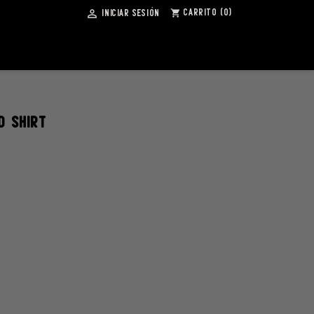
Carrito
(0)
Iniciar sesión

shopping_cart
D SHIRT